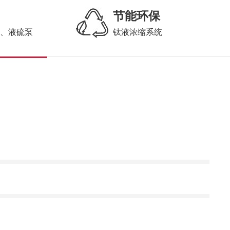
节能环保
泵、液硫泵
钛液浓缩系统