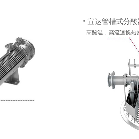
·
宣达管槽式分酸
高酸温，高流速换热