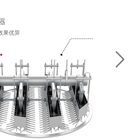
·
器
宣
效果优异
方