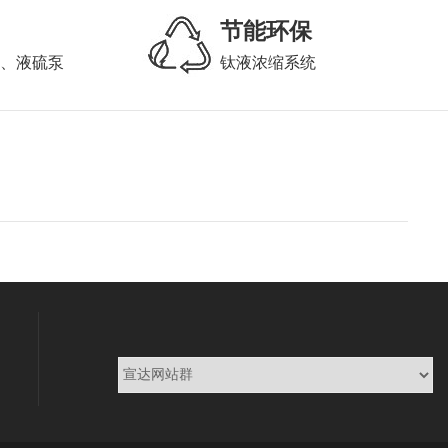
节能环保
泵、液硫泵
钛液浓缩系统