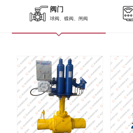
阀门
球阀、蝶阀、闸阀