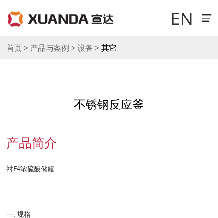
EN
首页 > 产品与案例 > 设备 >
其它
走进宣达
新闻中心
不锈钢反应釜
科技研发
产品简介
产品与案例
衬F4浓硫酸储罐
销售与网络
工作机会
一. 规格