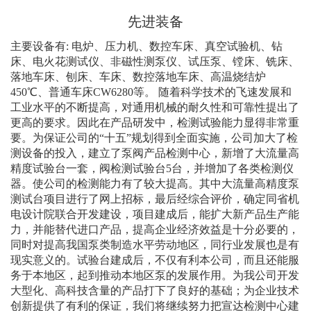
先进装备
主要设备有: 电炉、压力机、数控车床、真空试验机、钻
床、电火花测试仪、非磁性测泵仪、试压泵、镗床、铣床、
落地车床、刨床、车床、数控落地车床、高温烧结炉
450℃、普通车床CW6280等。 随着科学技术的飞速发展和
工业水平的不断提高，对通用机械的耐久性和可靠性提出了
更高的要求。因此在产品研发中，检测试验能力显得非常重
要。为保证公司的“十五”规划得到全面实施，公司加大了检
测设备的投入，建立了泵阀产品检测中心，新增了大流量高
精度试验台一套，阀检测试验台5台，并增加了各类检测仪
器。使公司的检测能力有了较大提高。其中大流量高精度泵
测试台项目进行了网上招标，最后经综合评价，确定同省机
电设计院联合开发建设，项目建成后，能扩大新产品生产能
力，并能替代进口产品，提高企业经济效益是十分必要的，
同时对提高我国泵类制造水平劳动地区，同行业发展也是有
现实意义的。试验台建成后，不仅有利本公司，而且还能服
务于本地区，起到推动本地区泵的发展作用。为我公司开发
大型化、高科技含量的产品打下了良好的基础；为企业技术
创新提供了有利的保证，我们将继续努力把宣达检测中心建