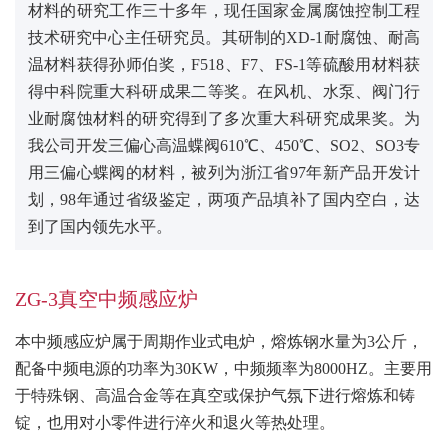
材料的研究工作三十多年，现任国家金属腐蚀控制工程
技术研究中心主任研究员。其研制的XD-1耐腐蚀、耐高
温材料获得孙师伯奖，F518、F7、FS-1等硫酸用材料获
得中科院重大科研成果二等奖。在风机、水泵、阀门行
业耐腐蚀材料的研究得到了多次重大科研究成果奖。为
我公司开发三偏心高温蝶阀610℃、450℃、SO2、SO3专
用三偏心蝶阀的材料，被列为浙江省97年新产品开发计
划，98年通过省级鉴定，两项产品填补了国内空白，达
到了国内领先水平。
ZG-3真空中频感应炉
本中频感应炉属于周期作业式电炉，熔炼钢水量为3公斤，
配备中频电源的功率为30KW，中频频率为8000HZ。主要用
于特殊钢、高温合金等在真空或保护气氛下进行熔炼和铸
锭，也用对小零件进行淬火和退火等热处理。