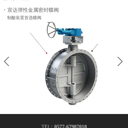
·
·
宣达弹性金属密封蝶阀
制酸装置首选蝶阀
TEl：
0577-67987018